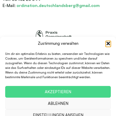
E-Mail:
ordination.deutschlandsberg@gmail.com
Zustimmung verwalten
Unterer Platz 7, EG A-8530
Deutschlandsberg
Um dir ein optimales Erlebnis zu bieten, verwenden wir Technologien wie
Cookies, um Geräteinformationen zu speichern und/oder darauf
zuzugreifen. Wenn du diesen Technologien zustimmst, können wir Daten
Rechtlicher Hinweis
wie das Surfverhalten oder eindeutige IDs auf dieser Website verarbeiten.
Wenn du deine Zustimmung nicht erteilst oder zurückziehst, können
Impressum
bestimmte Merkmale und Funktionen beeinträchtigt werden.
Datenschutz
Cookie-Richtlinie (EU)
AKZEPTIEREN
ABLEHNEN
© 2025 Praxisgemeinschaft Deutschlandsberg, Dr. med. Peter
EINSTELLUNGEN ANSEHEN